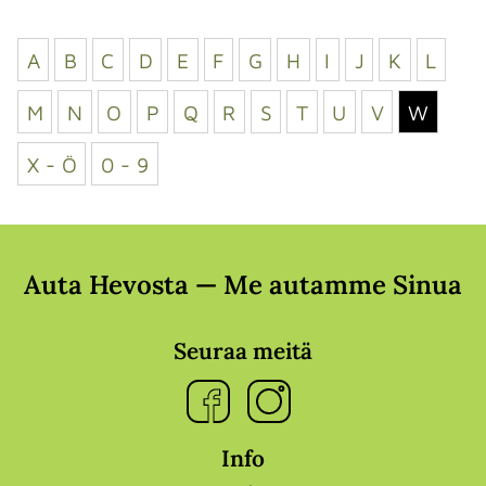
A
B
C
D
E
F
G
H
I
J
K
L
M
N
O
P
Q
R
S
T
U
V
W
X - Ö
0 - 9
Auta Hevosta — Me autamme Sinua
Seuraa meitä
Info