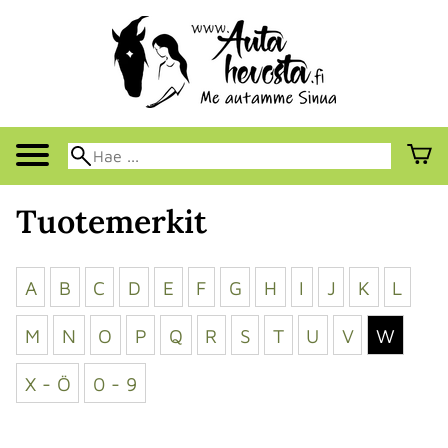
Tuotemerkit
A
B
C
D
E
F
G
H
I
J
K
L
M
N
O
P
Q
R
S
T
U
V
W
X - Ö
0 - 9