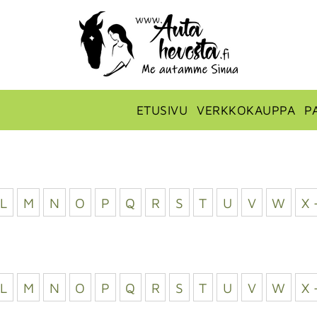
ETUSIVU
VERKKOKAUPPA
P
L
M
N
O
P
Q
R
S
T
U
V
W
X 
L
M
N
O
P
Q
R
S
T
U
V
W
X 