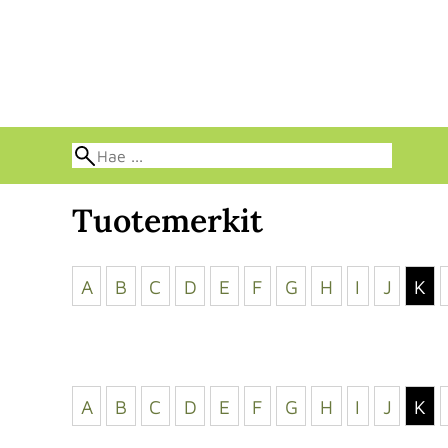
Tuotemerkit
A
B
C
D
E
F
G
H
I
J
K
A
B
C
D
E
F
G
H
I
J
K