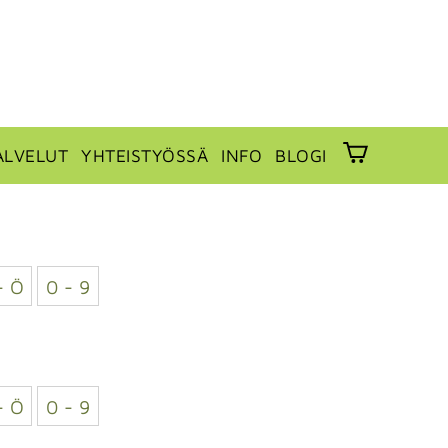
ALVELUT
YHTEISTYÖSSÄ
INFO
BLOGI
- Ö
0 - 9
- Ö
0 - 9