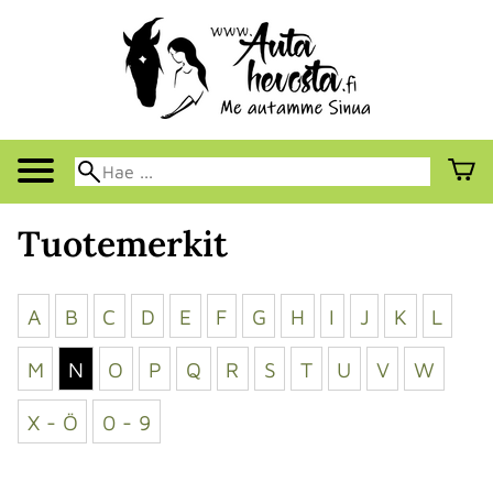
Tuotemerkit
A
B
C
D
E
F
G
H
I
J
K
L
M
N
O
P
Q
R
S
T
U
V
W
X - Ö
0 - 9