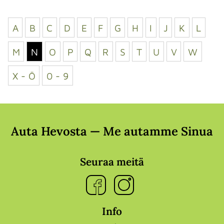
A
B
C
D
E
F
G
H
I
J
K
L
M
N
O
P
Q
R
S
T
U
V
W
X - Ö
0 - 9
Auta Hevosta — Me autamme Sinua
Seuraa meitä
Info