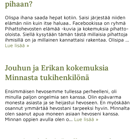
pihaan?
Olispa ihana saada hepat kotiin. Saisi järjestää niiden
elämän niin kuin itse haluaa.. Facebookissa on ryhmä
Pihattohevosten elämää -kuvia ja kokemuksia pihatto-
oloista. Siellä kysytään tämän tästä millaisia pihattoja
ihmisillä on ja millainen kannattaisi rakentaa. Olisipa ...
Lue lisää »
Jouhun ja Erikan kokemuksia
Minnasta tukihenkilönä
Ensimmäisen hevosemme tullessa perheelleni, oli
minulla paljon ongelmia sen kanssa. Olin epävarma
monesta asiasta ja se heijastui hevoseen. En myöskään
osannut ymmärtää hevostani tarpeeksi hyvin. Minnalta
olen saanut apua moneen asiaan hevoseni kanssa.
Minnan oppien avulla olen o...
Lue lisää »