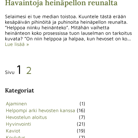
Havaintoja heinäpellon reunalta
Selaimesi ei tue median toistoa. Kuuntele tästä erään
kesäpäivän pihinöitä ja puhinoita heinäpellon reunalta.
”Helppoa niinku heinänteko”. Mitähän vaihetta
heinänteon koko prosessissa tuon lauselman on tarkoitus
kuvata? ”On niin helppoa ja halpaa, kun hevoset on ko...
Lue lisää »
1
2
Sivu
Kategoriat
Ajaminen
(1)
Helpompi arki hevosten kanssa
(16)
Hevostelun aloitus
(7)
Hyvinvointi
(21)
Kaviot
(19)
Koulutus
(7)