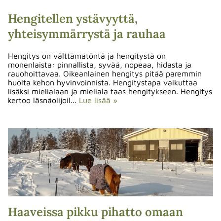
Hengitellen ystävyyttä,
yhteisymmärrystä ja rauhaa
Hengitys on välttämätöntä ja hengitystä on
monenlaista: pinnallista, syvää, nopeaa, hidasta ja
rauohoittavaa. Oikeanlainen hengitys pitää paremmin
huolta kehon hyvinvoinnista. Hengitystapa vaikuttaa
lisäksi mielialaan ja mieliala taas hengitykseen. Hengitys
kertoo läsnäolijoil...
Lue lisää »
Haaveissa pikku pihatto omaan