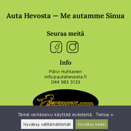
Auta Hevosta — Me autamme Sinua
Seuraa meitä
Info
Päivi Huhtanen
info@autahevosta.fi
044 983 3133
Tämä verkkosivu käyttää evästeitä.
Tietoa »
Hyväksy välttämättömät
Hyväksy kaikki