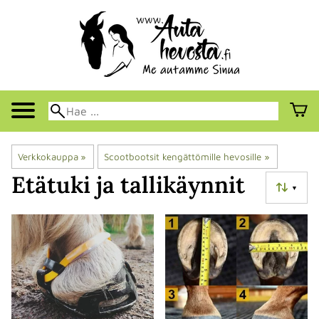
Verkkokauppa
‪»
Scootbootsit kengättömille hevosille
‪»
Etätuki ja tallikäynnit
▼