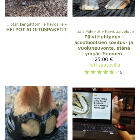
Scootbootsit kengättömille hevosille
‪»
HELPOT ALOITUSPAKETIT
Verkkokauppa
‪»
Palvelut
‪»
Kaviopalvelut
‪»
Päivi Huhtanen
-
Scootbootsien sovitus- ja
vuoluneuvonta, etänä
ympäri Suomen
25,00 €
Heti saatavilla
☆
☆
☆
☆
☆
(16)