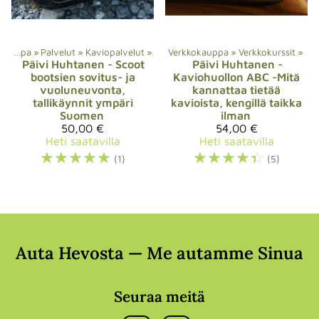
Verkkokauppa
‪»
Palvelut
‪»
Kaviopalvelut
‪»
Verkkokauppa
‪»
Verkkokurssit
‪»
Päivi Huhtanen
- Scoot
Päivi Huhtanen
-
bootsien sovitus- ja
Kaviohuollon ABC -Mitä
vuoluneuvonta,
kannattaa tietää
tallikäynnit ympäri
kavioista, kengillä taikka
Suomen
ilman
50,00 €
54,00 €
Heti saatavilla
Heti saatavilla
☆
☆
☆
☆
☆
☆
☆
☆
☆
☆
(1)
(5)
Auta Hevosta — Me autamme Sinua
Seuraa meitä