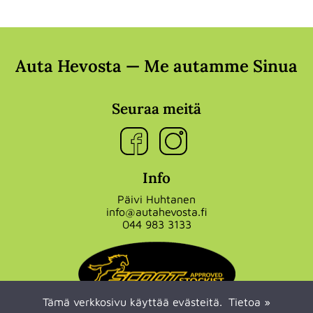
Auta Hevosta — Me autamme Sinua
Seuraa meitä
Info
Päivi Huhtanen
info@autahevosta.fi
044 983 3133
Tämä verkkosivu käyttää evästeitä.
Tietoa »