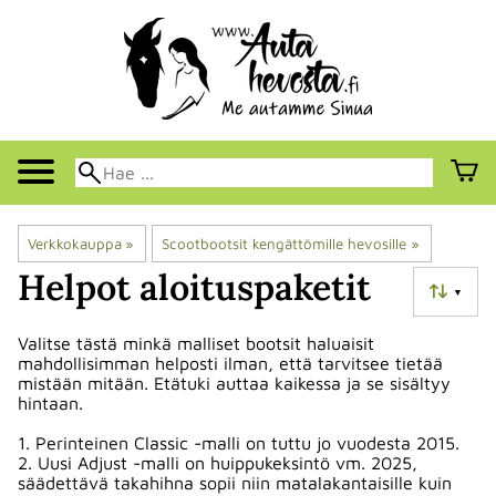
Verkkokauppa
‪»
Scootbootsit kengättömille hevosille
‪»
Helpot aloituspaketit
▼
Valitse tästä minkä malliset bootsit haluaisit
mahdollisimman helposti ilman, että tarvitsee tietää
mistään mitään. Etätuki auttaa kaikessa ja se sisältyy
hintaan.
1. Perinteinen Classic -malli on tuttu jo vuodesta 2015.
2. Uusi Adjust -malli on huippukeksintö vm. 2025,
säädettävä takahihna sopii niin matalakantaisille kuin