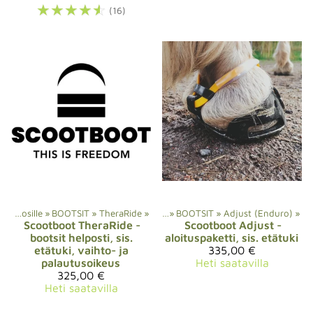
☆
☆
☆
☆
☆
(16)
a
‪»
Scootbootsit kengättömille hevosille
Scootbootsit kengättömille hevosille
‪»
BOOTSIT
‪»
TheraRide
‪»
‪»
BOOTSIT
‪»
Adjust (Enduro)
‪»
Scootboot
TheraRide -
Scootboot
Adjust -
bootsit helposti, sis.
aloituspaketti, sis. etätuki
etätuki, vaihto- ja
335,00 €
palautusoikeus
Heti saatavilla
325,00 €
Heti saatavilla