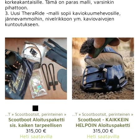
korkeakantaisille. Tämä on paras malli, varsinkin
pihattoon.
3. Uusi TheraRide -malli sopii kaviokuumehevosille,
jännevammoihin, nivelrikkoon ym. kaviovaivojen
kuntoutukseen.
ootsit kengättömille hevosille
BOOTSIT
‪»
Scootbootsit, perinteinen
‪»
‪»
BOOTSIT
‪»
Scootbootsit, perinteinen
‪»
Scootboot
Aloituspaketti
Scootboot
- KAIKKEIN
sis. kaiken tarpeellisen
HELPOIN Aloituspaketti
315,00 €
315,00 €
Heti saatavilla
Heti saatavilla