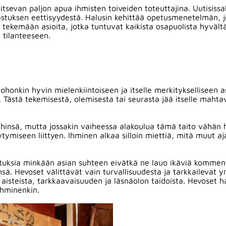
tsevan paljon apua ihmisten toiveiden toteuttajina. Uutisissa
stuksen eettisyydestä. Halusin kehittää opetusmenetelmän, jos
ekemään asioita, jotka tuntuvat kaikista osapuolista hyvältä
 tilanteeseen.
ohonkin hyvin mielenkiintoiseen ja itselle merkitykselliseen a
. Tästä tekemisestä, olemisesta tai seurasta jää itselle maht
hinsä, mutta jossakin vaiheessa alakoulua tämä taito vähän hä
tymiseen liittyen. Ihminen alkaa silloin miettiä, mitä muut aja
 odotuksia minkään asian suhteen eivätkä ne lauo ikäviä komme
sä. Hevoset välittävät vain turvallisuudesta ja tarkkailevat y
en aisteista, tarkkaavaisuuden ja läsnäolon taidoista. Hevoset
 ihminenkin.