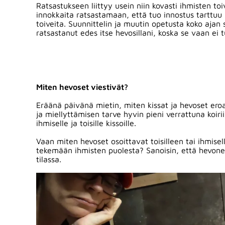
Ratsastukseen liittyy usein niin kovasti ihmisten toi
innokkaita ratsastamaan, että tuo innostus tarttuu
toiveita. Suunnittelin ja muutin opetusta koko aja
ratsastanut edes itse hevosillani, koska se vaan ei 
Miten hevoset viestivät?
Eräänä päivänä mietin, miten kissat ja hevoset eroa
ja miellyttämisen tarve hyvin pieni verrattuna koirii
ihmiselle ja toisille kissoille.
Vaan miten hevoset osoittavat toisilleen tai ihmise
tekemään ihmisten puolesta? Sanoisin, että hevonen
tilassa.