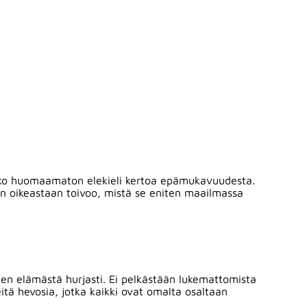
melko huomaamaton elekieli kertoa epämukavuudesta.
onen oikeastaan toivoo, mistä se eniten maailmassa
en elämästä hurjasti. Ei pelkästään lukemattomista
eitä hevosia, jotka kaikki ovat omalta osaltaan