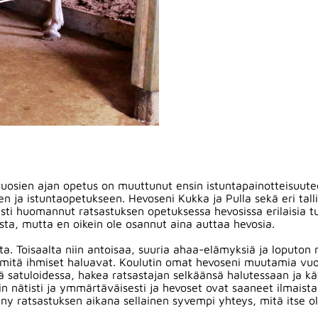
uosien ajan opetus on muuttunut ensin istuntapainotteisuutee
 ja istuntaopetukseen. Hevoseni Kukka ja Pulla sekä eri tall
sti huomannut ratsastuksen opetuksessa hevosissa erilaisia t
ista, mutta en oikein ole osannut aina auttaa hevosia.
aista. Toisaalta niin antoisaa, suuria ahaa-elämyksiä ja loputo
mitä ihmiset haluavat. Koulutin omat hevoseni muutamia vuos
lä satuloidessa, hakea ratsastajan selkäänsä halutessaan ja k
n nätisti ja ymmärtäväisesti ja hevoset ovat saaneet ilmaista 
ynny ratsastuksen aikana sellainen syvempi yhteys, mitä itse