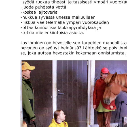
-syödä ruokaa tiheästi ja tasaisesti ympäri vuorok
-juoda puhdasta vettä
-koskea lajitoveria
-nukkua syvässä unessa makuullaan
-liikkua vaeltelemalla ympäri vuorokauden
-ottaa kunnollisia laukkapyrähdyksiä ja
-tutkia mielenkiintoisia asioita.
Jos ihminen on hevoselle sen tarpeiden mahdollist
hevonen on syönyt heinänsä? Lähteekö se pois ihmis
se, joka auttaa hevostakin kokemaan onnistumista,