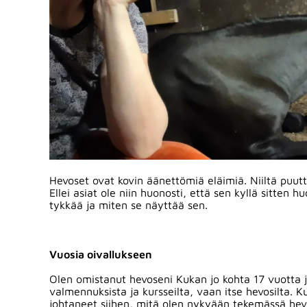
Hevoset ovat kovin äänettömiä eläimiä. Niiltä puut
Ellei asiat ole niin huonosti, että sen kyllä sitte
tykkää ja miten se näyttää sen.
Vuosia oivallukseen
Olen omistanut hevoseni Kukan jo kohta 17 vuotta j
valmennuksista ja kursseilta, vaan itse hevosilta. K
johtaneet siihen, mitä olen nykyään tekemässä he