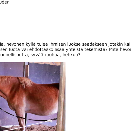
auden
aja, hevonen kyllä tulee ihmisen luokse saadakseen jotakin k
en luota vai ehdottaako lisää yhteistä tekemistä? Mitä hevon
 onnellisuutta, syvää rauhaa, hehkua?