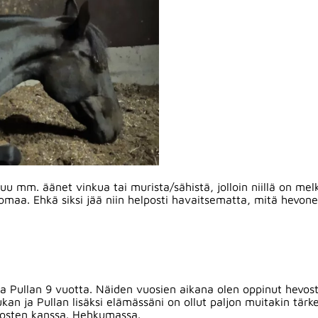
tuu mm. äänet vinkua tai murista/sähistä, jolloin niillä on 
n huomaa. Ehkä siksi jää niin helposti havaitsematta, mitä hev
a Pullan 9 vuotta. Näiden vuosien aikana olen oppinut hevost
ukan ja Pullan lisäksi elämässäni on ollut paljon muitakin tärk
vosten kanssa. Hehkumassa.