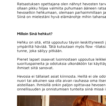
Ratsastuksen opettajana olen nähnyt hevosten tarvi
ollaan pikku hiljaa valmiita puhumaan ääneen ratsa
hevosetkin hehkumaan, olemaan parhaimmillaan ja t
Siinä on mielestäni hyvä elämänohje mihin tahansa
Milloin Sinä hehkut?
Hehku on sitä, että uppoutuu täysin keskittyneesti j
ympäriltä häviää. Tätä kutsutaan myös flow -tilaksi
tunne, joka säilyy pitkään.
Pienet lapset osaavat luonnostaan uppoutua leikkei
suorituspaineita ja odotuksia ulkonäköön tai käyttäy
ihmiset siitä sanovat.
Hevosia ei tällaiset asiat kiinnosta. Heillä ei ole
nuori tai aikuinen saa olla aivan rauhassa oma itsen
aisteillaan. Ihmisillä onkin paljon opittavaa hevos
onnellisuuden ja onnistumisen tunteita siinä missä