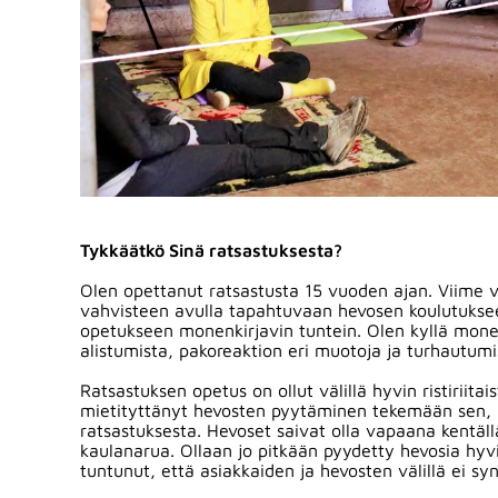
Tykkäätkö Sinä ratsastuksesta?
Olen opettanut ratsastusta 15 vuoden ajan. Viime v
vahvisteen avulla tapahtuvaan hevosen koulutukseen
opetukseen monenkirjavin tuntein. Olen kyllä mone
alistumista, pakoreaktion eri muotoja ja turhautum
Ratsastuksen opetus on ollut välillä hyvin ristiriit
mietityttänyt hevosten pyytäminen tekemään sen, 
ratsastuksesta. Hevoset saivat olla vapaana kentäl
kaulanarua. Ollaan jo pitkään pyydetty hevosia hyvi
tuntunut, että asiakkaiden ja hevosten välillä ei s