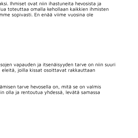
aksi. Ihmiset ovat niin ihastuneita hevosista ja
lua toteuttaa omalla kehollaan kaikkien ihmisten
emme sopivasti. En enää viime vuosina ole
sojen vapauden ja itsenäisyyden tarve on niin suuri
eleitä, joilla kissat osoittavat rakkauttaan
tämisen tarve hevosella on, mitä se on valmis
in olla ja rentoutua yhdessä, levätä samassa