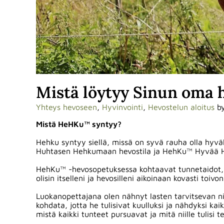
Mistä löytyy Sinun oma 
Yhteys hevoseen
,
Hyvinvointi
,
Hevostelun aloitus
b
Mistä HeHKu™ syntyy?
Hehku syntyy siellä, missä on syvä rauha olla hyväk
Huhtasen Hehkumaan hevostila ja HehKu™ Hyvää 
HehKu™ -hevosopetuksessa kohtaavat tunnetaidot, 
olisin itselleni ja hevosilleni aikoinaan kovasti toivon
Luokanopettajana olen nähnyt lasten tarvitsevan niin
kohdata, jotta he tulisivat kuulluksi ja nähdyksi kai
mistä kaikki tunteet pursuavat ja mitä niille tulisi 