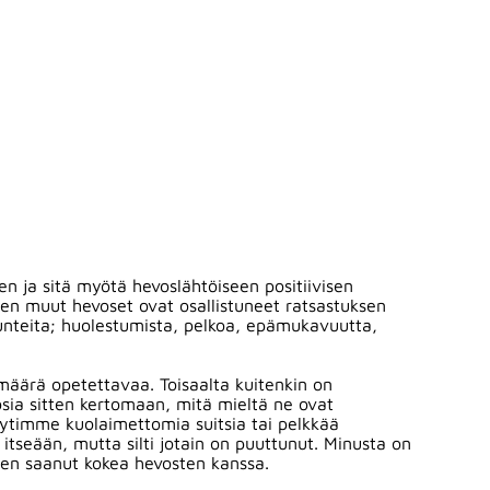
n ja sitä myötä hevoslähtöiseen positiivisen
ien muut hevoset ovat osallistuneet ratsastuksen
unteita; huolestumista, pelkoa, epämukavuutta,
n määrä opetettavaa. Toisaalta kuitenkin on
ia sitten kertomaan, mitä mieltä ne ovat
äytimme kuolaimettomia suitsia tai pelkkää
itseään, mutta silti jotain on puuttunut. Minusta on
 olen saanut kokea hevosten kanssa.