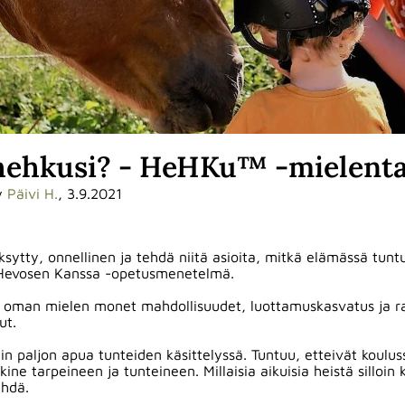
hehkusi? - HeHKu™ -mielenta
y
Päivi H.
, 3.9.2021
sytty, onnellinen ja tehdä niitä asioita, mitkä elämässä tuntu
Hevosen Kanssa -opetusmenetelmä.
oman mielen monet mahdollisuudet, luottamuskasvatus ja ra
ut.
 paljon apua tunteiden käsittelyssä. Tuntuu, etteivät koulussa
kkine tarpeineen ja tunteineen. Millaisia aikuisia heistä silloin
tehdä.