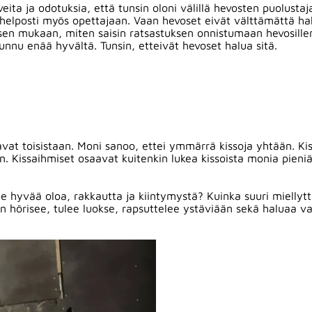
veita ja odotuksia, että tunsin oloni välillä hevosten puolustaj
 helposti myös opettajaan. Vaan hevoset eivät välttämättä ha
n sen mukaan, miten saisin ratsastuksen onnistumaan hevosill
tunnu enää hyvältä. Tunsin, etteivät hevoset halua sitä.
vat toisistaan. Moni sanoo, ettei ymmärrä kissoja yhtään. Kis
n. Kissaihmiset osaavat kuitenkin lukea kissoista monia pieniä 
lle hyvää oloa, rakkautta ja kiintymystä? Kuinka suuri miellyt
 hörisee, tulee luokse, rapsuttelee ystäviään sekä haluaa va