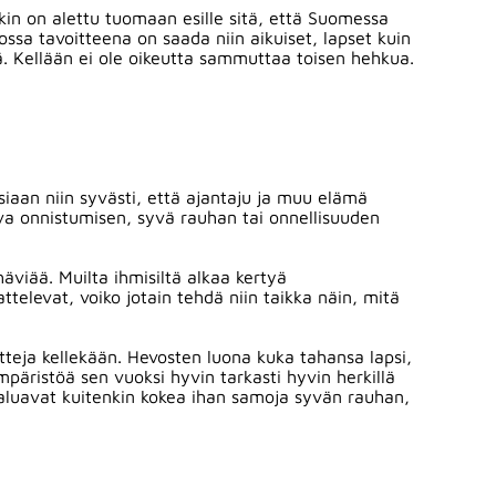
kin on alettu tuomaan esille sitä, että Suomessa
sa tavoitteena on saada niin aikuiset, lapset kuin
. Kellään ei ole oikeutta sammuttaa toisen hehkua.
siaan niin syvästi, että ajantaju ja muu elämä
ava onnistumisen, syvä rauhan tai onnellisuuden
viää. Muilta ihmisiltä alkaa kertyä
ttelevat, voiko jotain tehdä niin taikka näin, mitä
ntteja kellekään. Hevosten luona kuka tahansa lapsi,
mpäristöä sen vuoksi hyvin tarkasti hyvin herkillä
 haluavat kuitenkin kokea ihan samoja syvän rauhan,