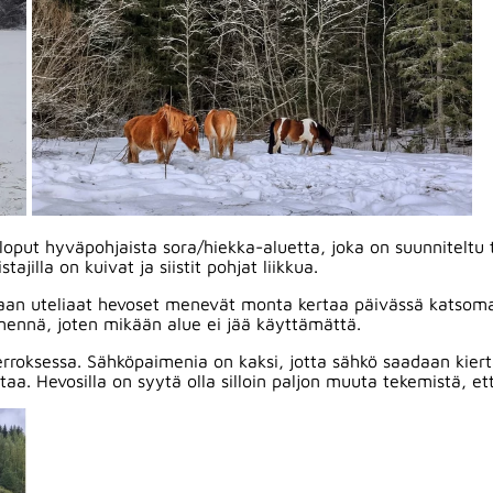
a loput hyväpohjaista sora/hiekka-aluetta, joka on suunniteltu 
jilla on kuivat ja siistit pohjat liikkua.
 vaan uteliaat hevoset menevät monta kertaa päivässä katsomaa
mennä, joten mikään alue ei jää käyttämättä.
kerroksessa. Sähköpaimenia on kaksi, jotta sähkö saadaan kier
irtaa. Hevosilla on syytä olla silloin paljon muuta tekemistä, e