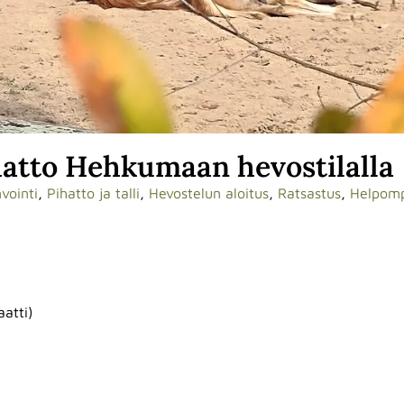
hatto Hehkumaan hevostilalla
vointi
,
Pihatto ja talli
,
Hevostelun aloitus
,
Ratsastus
,
Helpomp
atti)