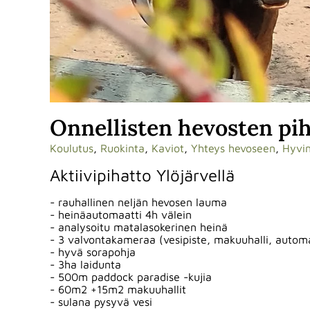
Onnellisten hevosten pi
Koulutus
,
Ruokinta
,
Kaviot
,
Yhteys hevoseen
,
Hyvin
Aktiivipihatto Ylöjärvellä
- rauhallinen neljän hevosen lauma
- heinäautomaatti 4h välein
- analysoitu matalasokerinen heinä
- 3 valvontakameraa (vesipiste, makuuhalli, automa
- hyvä sorapohja
- 3ha laidunta
- 500m paddock paradise -kujia
- 60m2 +15m2 makuuhallit
- sulana pysyvä vesi