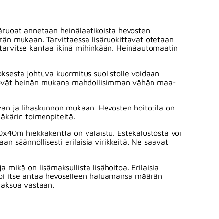
säruoat annetaan heinälaatikoista hevosten
än mukaan. Tarvittaessa lisäruokittavat otetaan
 tarvitse kantaa ikinä mihinkään. Heinäautomaatin
ksesta johtuva kuormitus suolistolle voidaan
t syövät heinän mukana mahdollisimman vähän maa-
van ja lihaskunnon mukaan. Hevosten hoitotila on
ääkärin toimenpiteitä.
20x40m hiekkakenttä on valaistu. Estekalustosta voi
an säännöllisesti erilaisia virikkeitä. Ne saavat
mikä on lisämaksullista lisähoitoa. Erilaisia
 voi itse antaa hevoselleen haluamansa määrän
ämaksua vastaan.