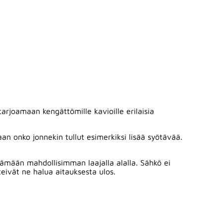
tarjoamaan kengättömille kavioille erilaisia
n onko jonnekin tullut esimerkiksi lisää syötävää.
tämään mahdollisimman laajalla alalla. Sähkö ei
tteivät ne halua aitauksesta ulos.