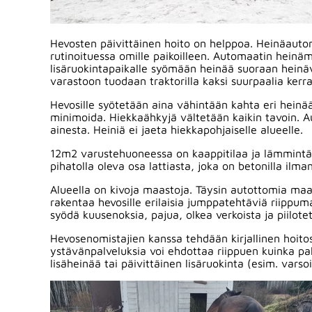
Hevosten päivittäinen hoito on helppoa. Heinäautom
rutinoituessa omille paikoilleen. Automaatin hein
lisäruokintapaikalle syömään heinää suoraan heinäv
varastoon tuodaan traktorilla kaksi suurpaalia kerra
Hevosille syötetään aina vähintään kahta eri heinä
minimoida. Hiekkaähkyjä vältetään kaikin tavoin. 
ainesta. Heiniä ei jaeta hiekkapohjaiselle alueelle.
12m2 varustehuoneessa on kaappitilaa ja lämmintä k
pihatolla oleva osa lattiasta, joka on betonilla ilma
Alueella on kivoja maastoja. Täysin autottomia maas
rakentaa hevosille erilaisia jumppatehtäviä riippuma
syödä kuusenoksia, pajua, olkea verkoista ja piilote
Hevosenomistajien kanssa tehdään kirjallinen hoitoso
ystävänpalveluksia voi ehdottaa riippuen kuinka pa
lisäheinää tai päivittäinen lisäruokinta (esim. varso