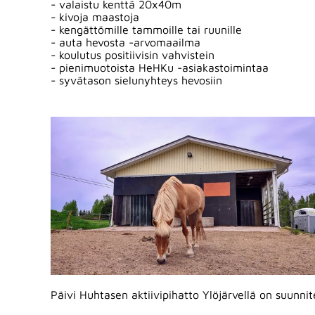
- valaistu kenttä 20x40m
- kivoja maastoja
- kengättömille tammoille tai ruunille
- auta hevosta -arvomaailma
- koulutus positiivisin vahvistein
- pienimuotoista HeHKu -asiakastoimintaa
- syvätason sielunyhteys hevosiin
Päivi Huhtasen aktiivipihatto Ylöjärvellä on suunn