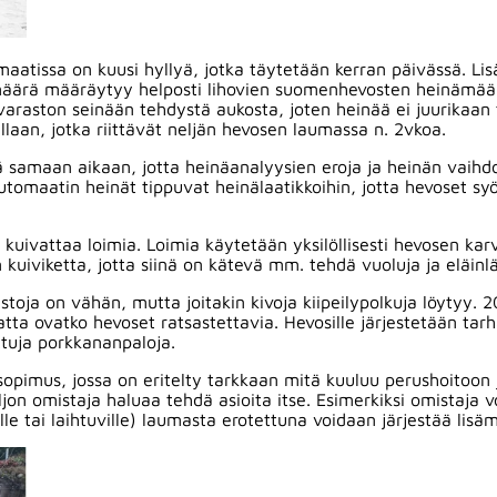
aatissa on kuusi hyllyä, jotka täytetään kerran päivässä. Li
ämäärä määräytyy helposti lihovien suomenhevosten heinämäär
araston seinään tehdystä aukosta, joten heinää ei juurikaan
llaan, jotka riittävät neljän hevosen laumassa n. 2vkoa.
ä samaan aikaan, jotta heinäanalyysien eroja ja heinän vaihdo
Automaatin heinät tippuvat heinälaatikkoihin, jotta hevose
uivattaa loimia. Loimia käytetään yksilöllisesti hevosen kar
n kuiviketta, jotta siinä on kätevä mm. tehdä vuoluja ja eläinl
toja on vähän, mutta joitakin kivoja kiipeilypolkuja löytyy. 
tta ovatko hevoset ratsastettavia. Hevosille järjestetään tarha
ttuja porkkananpaloja.
pimus, jossa on eritelty tarkkaan mitä kuuluu perushoitoon ja 
ljon omistaja haluaa tehdä asioita itse. Esimerkiksi omistaja
ille tai laihtuville) laumasta erotettuna voidaan järjestää lis