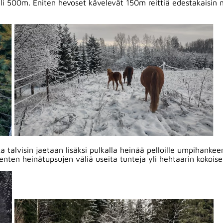
yli 500m. Eniten hevoset kävelevät 150m reittiä edestakaisin 
 talvisin jaetaan lisäksi pulkalla heinää pelloille umpihankee
nten heinätupsujen väliä useita tunteja yli hehtaarin kokoisell