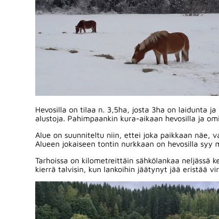
Hevosilla on tilaa n. 3,5ha, josta 3ha on laidunta j
alustoja. Pahimpaankin kura-aikaan hevosilla ja omista
Alue on suunniteltu niin, ettei joka paikkaan näe,
Alueen jokaiseen tontin nurkkaan on hevosilla syy 
Tarhoissa on kilometreittäin sähkölankaa neljässä 
kierrä talvisin, kun lankoihin jäätynyt jää eristää v