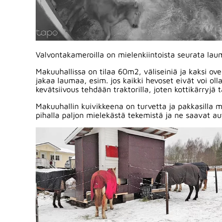
Valvontakameroilla on mielenkiintoista seurata la
Makuuhallissa on tilaa 60m2, väliseiniä ja kaksi ove
jakaa laumaa, esim. jos kaikki hevoset eivät voi ol
kevätsiivous tehdään traktorilla, joten kottikärryjä
Makuuhallin kuivikkeena on turvetta ja pakkasilla m
pihalla paljon mielekästä tekemistä ja ne saavat au