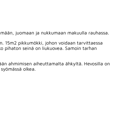
 syömään, juomaan ja nukkumaan makuulla rauhassa.
on n. 15m2 pikkumökki, johon voidaan tarvittaessa
oko pihaton seinä on liukuovea. Samoin tarhan
ytään ahmimisen aiheuttamalta ähkyltä. Hevosilla on
ä syömässä olkea.