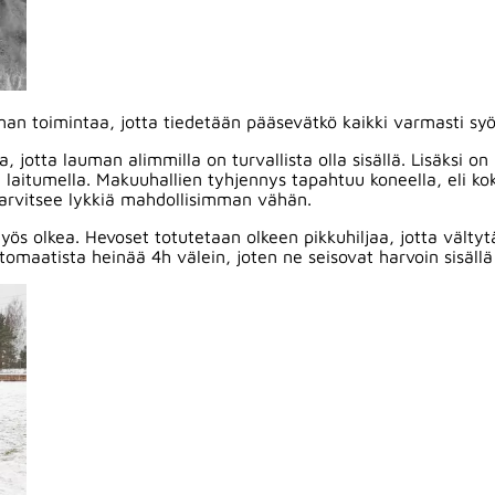
uman toimintaa, jotta tiedetään pääsevätkö kaikki varmasti
a, jotta lauman alimmilla on turvallista olla sisällä. Lisäksi 
la laitumella. Makuuhallien tyhjennys tapahtuu koneella, eli k
 tarvitsee lykkiä mahdollisimman vähän.
yös olkea. Hevoset totutetaan olkeen pikkuhiljaa, jotta vält
tomaatista heinää 4h välein, joten ne seisovat harvoin sisäll