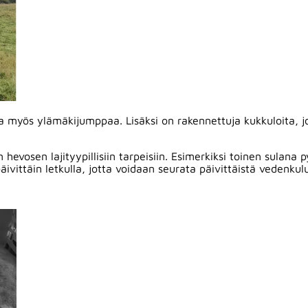
a myös ylämäkijumppaa. Lisäksi on rakennettuja kukkuloita, j
evosen lajityypillisiin tarpeisiin. Esimerkiksi toinen sulana 
vittäin letkulla, jotta voidaan seurata päivittäistä vedenkul