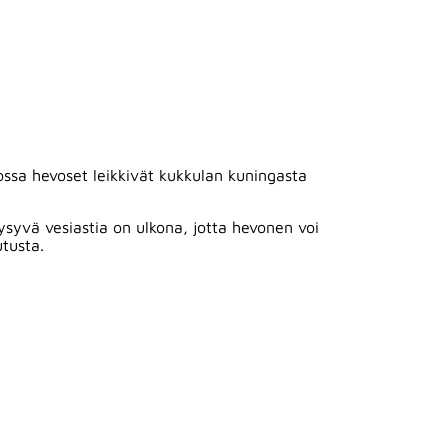
ossa hevoset leikkivät kukkulan kuningasta
pysyvä vesiastia on ulkona, jotta hevonen voi
utusta.