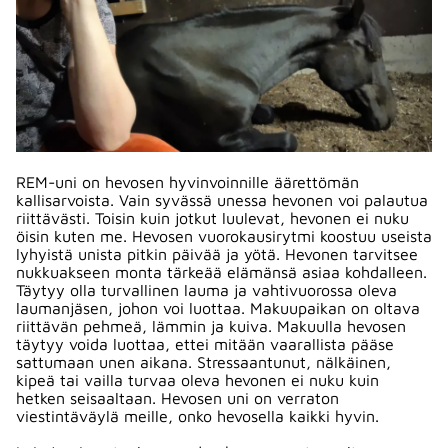
REM-uni on hevosen hyvinvoinnille äärettömän
kallisarvoista. Vain syvässä unessa hevonen voi palautua
riittävästi. Toisin kuin jotkut luulevat, hevonen ei nuku
öisin kuten me. Hevosen vuorokausirytmi koostuu useista
lyhyistä unista pitkin päivää ja yötä. Hevonen tarvitsee
nukkuakseen monta tärkeää elämänsä asiaa kohdalleen.
Täytyy olla turvallinen lauma ja vahtivuorossa oleva
laumanjäsen, johon voi luottaa. Makuupaikan on oltava
riittävän pehmeä, lämmin ja kuiva. Makuulla hevosen
täytyy voida luottaa, ettei mitään vaarallista pääse
sattumaan unen aikana. Stressaantunut, nälkäinen,
kipeä tai vailla turvaa oleva hevonen ei nuku kuin
hetken seisaaltaan. Hevosen uni on verraton
viestintäväylä meille, onko hevosella kaikki hyvin.