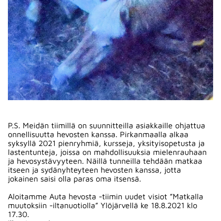
P.S. Meidän tiimillä on suunnitteilla asiakkaille ohjattua
onnellisuutta hevosten kanssa. Pirkanmaalla alkaa
syksyllä 2021 pienryhmiä, kursseja, yksityisopetusta ja
lastentunteja, joissa on mahdollisuuksia mielenrauhaan
ja hevosystävyyteen. Näillä tunneilla tehdään matkaa
itseen ja sydänyhteyteen hevosten kanssa, jotta
jokainen saisi olla paras oma itsensä.
Aloitamme Auta hevosta -tiimin uudet visiot ”Matkalla
muutoksiin -iltanuotiolla” Ylöjärvellä ke 18.8.2021 klo
17.30.