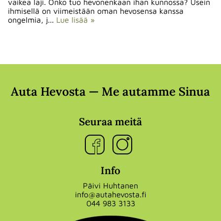
vaikea laji. Onko tuo hevonenkaan ihan kunnossa? Usein
ihmisellä on viimeistään oman hevosensa kanssa
ongelmia, j...
Lue lisää »
Auta Hevosta — Me autamme Sinua
Seuraa meitä
Info
Päivi Huhtanen
info@autahevosta.fi
044 983 3133