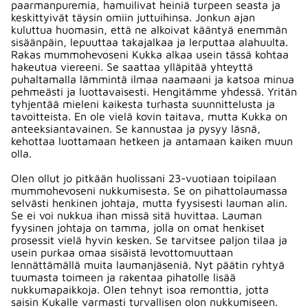
paarmanpuremia, hamuilivat heiniä turpeen seasta ja
keskittyivät täysin omiin juttuihinsa. Jonkun ajan
kuluttua huomasin, että ne alkoivat kääntyä enemmän
sisäänpäin, lepuuttaa takajalkaa ja lerputtaa alahuulta.
Rakas mummohevoseni Kukka alkaa usein tässä kohtaa
hakeutua viereeni. Se saattaa ylläpitää yhteyttä
puhaltamalla lämmintä ilmaa naamaani ja katsoa minua
pehmeästi ja luottavaisesti. Hengitämme yhdessä. Yritän
tyhjentää mieleni kaikesta turhasta suunnittelusta ja
tavoitteista. En ole vielä kovin taitava, mutta Kukka on
anteeksiantavainen. Se kannustaa ja pysyy läsnä,
kehottaa luottamaan hetkeen ja antamaan kaiken muun
olla.
Olen ollut jo pitkään huolissani 23-vuotiaan toipilaan
mummohevoseni nukkumisesta. Se on pihattolaumassa
selvästi henkinen johtaja, mutta fyysisesti lauman alin.
Se ei voi nukkua ihan missä sitä huvittaa. Lauman
fyysinen johtaja on tamma, jolla on omat henkiset
prosessit vielä hyvin kesken. Se tarvitsee paljon tilaa ja
usein purkaa omaa sisäistä levottomuuttaan
lennättämällä muita laumanjäseniä. Nyt päätin ryhtyä
tuumasta toimeen ja rakentaa pihatolle lisää
nukkumapaikkoja. Olen tehnyt isoa remonttia, jotta
saisin Kukalle varmasti turvallisen olon nukkumiseen.