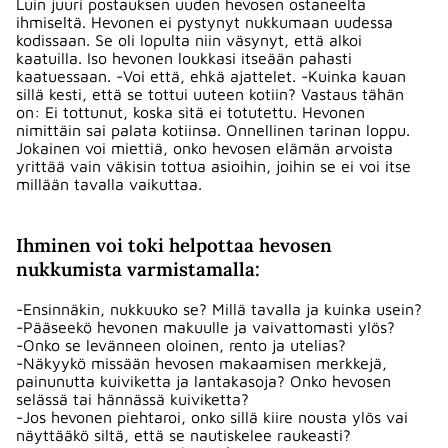
Luin juuri postauksen uuden hevosen ostaneelta
ihmiseltä. Hevonen ei pystynyt nukkumaan uudessa
kodissaan. Se oli lopulta niin väsynyt, että alkoi
kaatuilla. Iso hevonen loukkasi itseään pahasti
kaatuessaan. -Voi että, ehkä ajattelet. -Kuinka kauan
sillä kesti, että se tottui uuteen kotiin? Vastaus tähän
on: Ei tottunut, koska sitä ei totutettu. Hevonen
nimittäin sai palata kotiinsa. Onnellinen tarinan loppu.
Jokainen voi miettiä, onko hevosen elämän arvoista
yrittää vain väkisin tottua asioihin, joihin se ei voi itse
millään tavalla vaikuttaa.
Ihminen voi toki helpottaa hevosen
nukkumista varmistamalla:
-Ensinnäkin, nukkuuko se? Millä tavalla ja kuinka usein?
-Pääseekö hevonen makuulle ja vaivattomasti ylös?
-Onko se levänneen oloinen, rento ja utelias?
-Näkyykö missään hevosen makaamisen merkkejä,
painunutta kuiviketta ja lantakasoja? Onko hevosen
selässä tai hännässä kuiviketta?
-Jos hevonen piehtaroi, onko sillä kiire nousta ylös vai
näyttääkö siltä, että se nautiskelee raukeasti?