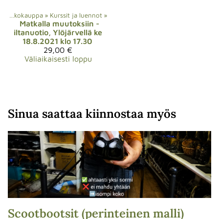
Verkkokauppa
‪»
Kurssit ja luennot
‪»
Matkalla muutoksiin -
iltanuotio, Ylöjärvellä ke
18.8.2021 klo 17.30
29,00 €
Väliaikaisesti loppu
Sinua saattaa kiinnostaa myös
Scootbootsit (perinteinen malli)