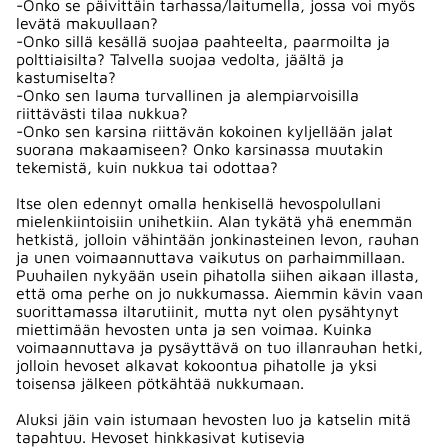
-Onko se päivittäin tarhassa/laitumella, jossa voi myös
levätä makuullaan?
-Onko sillä kesällä suojaa paahteelta, paarmoilta ja
polttiaisilta? Talvella suojaa vedolta, jäältä ja
kastumiselta?
-Onko sen lauma turvallinen ja alempiarvoisilla
riittävästi tilaa nukkua?
-Onko sen karsina riittävän kokoinen kyljellään jalat
suorana makaamiseen? Onko karsinassa muutakin
tekemistä, kuin nukkua tai odottaa?
Itse olen edennyt omalla henkisellä hevospolullani
mielenkiintoisiin unihetkiin. Alan tykätä yhä enemmän
hetkistä, jolloin vähintään jonkinasteinen levon, rauhan
ja unen voimaannuttava vaikutus on parhaimmillaan.
Puuhailen nykyään usein pihatolla siihen aikaan illasta,
että oma perhe on jo nukkumassa. Aiemmin kävin vaan
suorittamassa iltarutiinit, mutta nyt olen pysähtynyt
miettimään hevosten unta ja sen voimaa. Kuinka
voimaannuttava ja pysäyttävä on tuo illanrauhan hetki,
jolloin hevoset alkavat kokoontua pihatolle ja yksi
toisensa jälkeen pötkähtää nukkumaan.
Aluksi jäin vain istumaan hevosten luo ja katselin mitä
tapahtuu. Hevoset hinkkasivat kutisevia