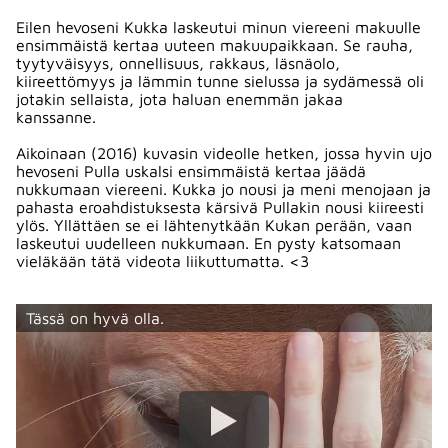
Eilen hevoseni Kukka laskeutui minun viereeni makuulle
ensimmäistä kertaa uuteen makuupaikkaan. Se rauha,
tyytyväisyys, onnellisuus, rakkaus, läsnäolo,
kiireettömyys ja lämmin tunne sielussa ja sydämessä oli
jotakin sellaista, jota haluan enemmän jakaa
kanssanne.
Aikoinaan (2016) kuvasin videolle hetken, jossa hyvin ujo
hevoseni Pulla uskalsi ensimmäistä kertaa jäädä
nukkumaan viereeni. Kukka jo nousi ja meni menojaan ja
pahasta eroahdistuksesta kärsivä Pullakin nousi kiireesti
ylös. Yllättäen se ei lähtenytkään Kukan perään, vaan
laskeutui uudelleen nukkumaan. En pysty katsomaan
vieläkään tätä videota liikuttumatta. <3
Tässä on hyvä olla.