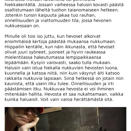
hiekkakentällä. Jossain vaiheessa halusin kovasti päästä
osallistumaan läheltä tuohon taianomaiseen hetkeen.
Jotenkin tunsin kaipuuta jakaa tuo rauhan,
onnellisuuden ja viattomuuden tila, jossa hevonen
nukkuessaan on.
Minulle oli tosi iso juttu, kun hevoset alkoivat
ensimmäisiä kertoja päästää mukaansa nukkumaan.
Hiippailin kentälle, kun näin ikkunasta, että hevoset
olivat juuri syöneet, juoneet ja hyvin raukeassa
mielentilassa hakeutumassa lempipaikkaansa
lepäämään. Kysyin varovasti, saako tulla mukaan.
Halusin vain istua hiekalla nukkuvien hevosten luona,
kuunnella ja katsoa niitä, niin kuin väsynyt äiti katsoo
rakkaita nukkuvia lapsiaan. Siinä hetkessä on jotain niin
kaunista, että usein itku tulee. Onnellisuuden ja irti
päästämisen itku. Nukkuvaa hevosta ei voi ihminen
mitenkään hallita. Hevosta et saa nukahtamaan, vaikka
kuinka haluaisit. Voit vain varoa herättämästä sitä.