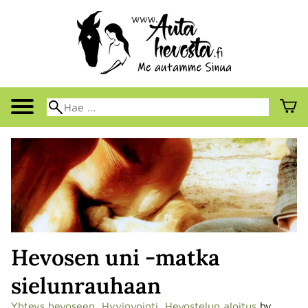
Hevosen uni -matka
sielunrauhaan
Yhteys hevoseen
,
Hyvinvointi
,
Hevostelun aloitus
by