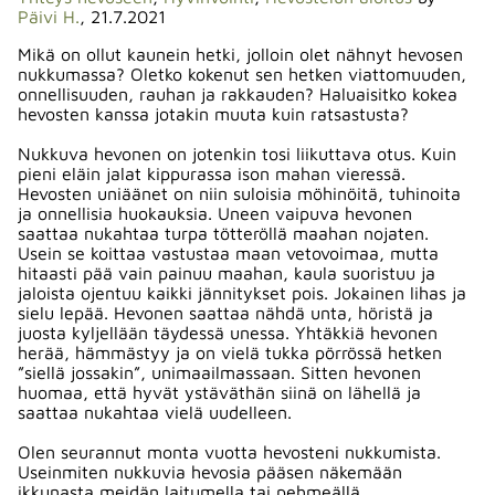
Päivi H.
, 21.7.2021
Mikä on ollut kaunein hetki, jolloin olet nähnyt hevosen
nukkumassa? Oletko kokenut sen hetken viattomuuden,
onnellisuuden, rauhan ja rakkauden? Haluaisitko kokea
hevosten kanssa jotakin muuta kuin ratsastusta?
Nukkuva hevonen on jotenkin tosi liikuttava otus. Kuin
pieni eläin jalat kippurassa ison mahan vieressä.
Hevosten uniäänet on niin suloisia möhinöitä, tuhinoita
ja onnellisia huokauksia. Uneen vaipuva hevonen
saattaa nukahtaa turpa tötteröllä maahan nojaten.
Usein se koittaa vastustaa maan vetovoimaa, mutta
hitaasti pää vain painuu maahan, kaula suoristuu ja
jaloista ojentuu kaikki jännitykset pois. Jokainen lihas ja
sielu lepää. Hevonen saattaa nähdä unta, höristä ja
juosta kyljellään täydessä unessa. Yhtäkkiä hevonen
herää, hämmästyy ja on vielä tukka pörrössä hetken
”siellä jossakin”, unimaailmassaan. Sitten hevonen
huomaa, että hyvät ystäväthän siinä on lähellä ja
saattaa nukahtaa vielä uudelleen.
Olen seurannut monta vuotta hevosteni nukkumista.
Useinmiten nukkuvia hevosia pääsen näkemään
ikkunasta meidän laitumella tai pehmeällä