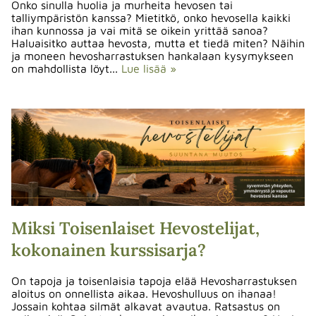
Onko sinulla huolia ja murheita hevosen tai
talliympäristön kanssa? Mietitkö, onko hevosella kaikki
ihan kunnossa ja vai mitä se oikein yrittää sanoa?
Haluaisitko auttaa hevosta, mutta et tiedä miten? Näihin
ja moneen hevosharrastuksen hankalaan kysymykseen
on mahdollista löyt...
Lue lisää »
Miksi Toisenlaiset Hevostelijat,
kokonainen kurssisarja?
On tapoja ja toisenlaisia tapoja elää Hevosharrastuksen
aloitus on onnellista aikaa. Hevoshulluus on ihanaa!
Jossain kohtaa silmät alkavat avautua. Ratsastus on