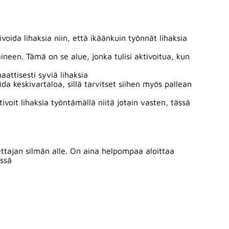
voida lihaksia niin, että ikäänkuin työnnät lihaksia
aineen. Tämä on se alue, jonka tulisi aktivoitua, kun
attisesti syviä lihaksia
da keskivartaloa, sillä tarvitset siihen myös pallean
tivoit lihaksia työntämällä niitä jotain vasten, tässä
ttajan silmän alle. On aina helpompaa aloittaa
essä