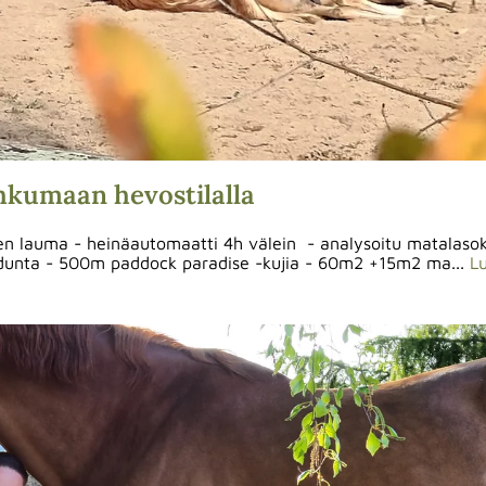
hkumaan hevostilalla
vosen lauma - heinäautomaatti 4h välein - analysoitu matalaso
aidunta - 500m paddock paradise -kujia - 60m2 +15m2 ma...
Lu