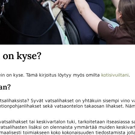
ä on kyse?
kein on kyse. Tämä kirjoitus löytyy myös omilta
kotisivuiltani
.
aan?
salihaksista? Syvät vatsalihakset on yhtäkuin sisempi vino va
lantionpohjanlihakset sekä vatsaontelon takaosan lihakset. Näm
atsalihakset tai keskivartalon tuki, tarkoitetaan itseasiassa 
 vatsalihasten lisäksi on olennaista ymmärtää muiden keskivar
maalisesti toimiakseen koko kokonaisuuden tiedostamista jolla