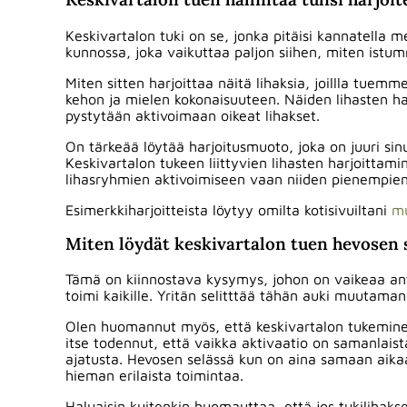
Keskivartalon tuki on se, jonka pitäisi kannatella 
kunnossa, joka vaikuttaa paljon siihen, miten istum
Miten sitten harjoittaa näitä lihaksia, joillla tuemm
kehon ja mielen kokonaisuuteen. Näiden lihasten harj
pystytään aktivoimaan oikeat lihakset.
On tärkeää löytää harjoitusmuoto, joka on juuri sinu
Keskivartalon tukeen liittyvien lihasten harjoittamine
lihasryhmien aktivoimiseen vaan niiden pienempien
Esimerkkiharjoitteista löytyy omilta kotisivuiltani
mu
Miten löydät keskivartalon tuen hevosen 
Tämä on kiinnostava kysymys, johon on vaikeaa antaa 
toimi kaikille. Yritän selitttää tähän auki muutaman
Olen huomannut myös, että keskivartalon tukeminen 
itse todennut, että vaikka aktivaatio on samanlaist
ajatusta. Hevosen selässä kun on aina samaan aik
hieman erilaista toimintaa.
Haluaisin kuitenkin huomauttaa, että jos tukilihaks