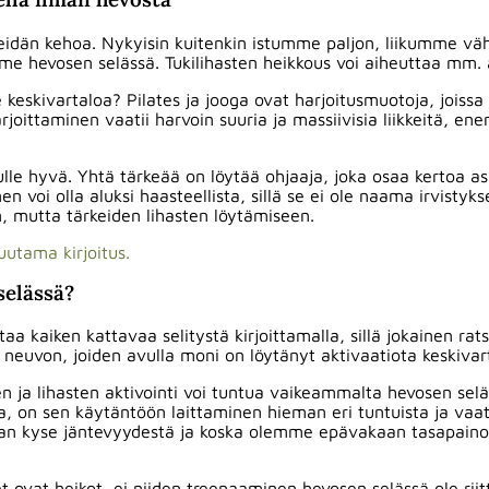
meidän kehoa. Nykyisin kuitenkin istumme paljon, liikumme väh
me hevosen selässä. Tukilihasten heikkous voi aiheuttaa mm. 
e keskivartaloa? Pilates ja jooga ovat harjoitusmuotoja, joissa
oittaminen vaatii harvoin suuria ja massiivisia liikkeitä, ene
lle hyvä. Yhtä tärkeää on löytää ohjaaja, joka osaa kertoa asi
n voi olla aluksi haasteellista, sillä se ei ole naama irvistyks
, mutta tärkeiden lihasten löytämiseen.
utama kirjoitus.
selässä?
kaiken kattavaa selitystä kirjoittamalla, sillä jokainen ratsa
 neuvon, joiden avulla moni on löytänyt aktivaatiota keskivart
ja lihasten aktivointi voi tuntua vaikeammalta hevosen seläs
a, on sen käytäntöön laittaminen hieman eri tuntuista ja vaat
aan kyse jäntevyydestä ja koska olemme epävakaan tasapaino
et ovat heikot, ei niiden treenaaminen hevosen selässä ole rii