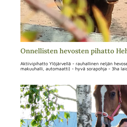
Onnellisten hevosten pihatto He
Aktiivipihatto Ylöjärvellä - rauhallinen neljän he
makuuhalli, automaatti) - hyvä sorapohja - 3ha l