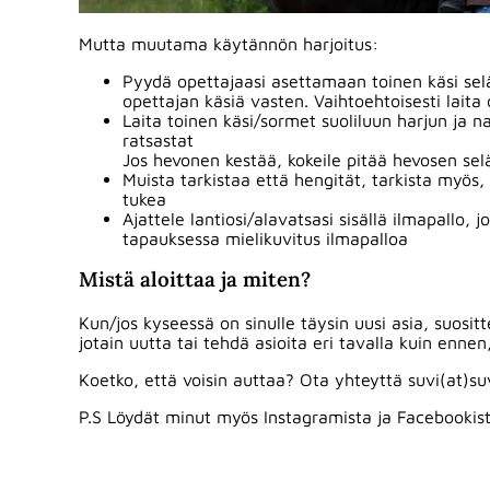
Mutta muutama käytännön harjoitus:
Pyydä opettajaasi asettamaan toinen käsi seläll
opettajan käsiä vasten. Vaihtoehtoisesti laita
Laita toinen käsi/sormet suoliluun harjun ja na
ratsastat
Jos hevonen kestää, kokeile pitää hevosen sel
Muista tarkistaa että hengität, tarkista myös, 
tukea
Ajattele lantiosi/alavatsasi sisällä ilmapallo,
tapauksessa mielikuvitus ilmapalloa
Mistä aloittaa ja miten?
Kun/jos kyseessä on sinulle täysin uusi asia, suos
jotain uutta tai tehdä asioita eri tavalla kuin enn
Koetko, että voisin auttaa? Ota yhteyttä suvi(at)suv
P.S Löydät minut myös Instagramista ja Facebookist