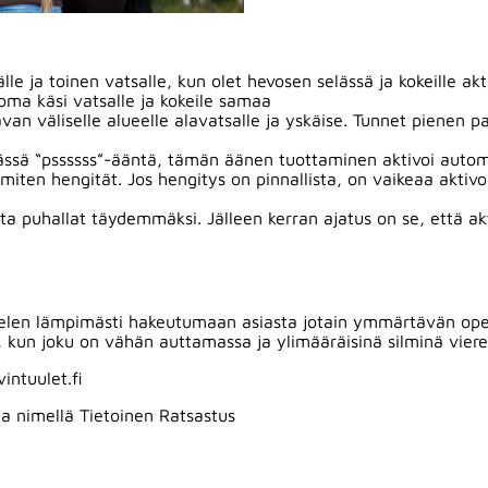
e ja toinen vatsalle, kun olet hevosen selässä ja kokeille akti
 oma käsi vatsalle ja kokeile samaa
van väliselle alueelle alavatsalle ja yskäise. Tunnet pienen p
ässä “pssssss”-ääntä, tämän äänen tuottaminen aktivoi automa
miten hengität. Jos hengitys on pinnallista, on vaikeaa aktivoi
 jota puhallat täydemmäksi. Jälleen kerran ajatus on se, että ak
ittelen lämpimästi hakeutumaan asiasta jotain ymmärtävän ope
en, kun joku on vähän auttamassa ja ylimääräisinä silminä vier
intuulet.fi
a nimellä Tietoinen Ratsastus