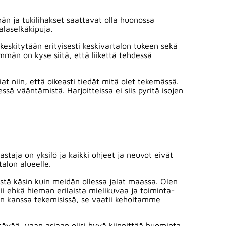
än ja tukilihakset saattavat olla huonossa
alaselkäkipuja.
 keskitytään erityisesti keskivartalon tukeen sekä
mmän on kyse siitä, että liikettä tehdessä
at niin, että oikeasti tiedät mitä olet tekemässä.
essä vääntämistä. Harjoitteissa ei siis pyritä isojen
staja on yksilö ja kaikki ohjeet ja neuvot eivät
alon alueelle.
tä käsin kuin meidän ollessa jalat maassa. Olen
ii ehkä hieman erilaista mielikuvaa ja toiminta-
n kanssa tekemisissä, se vaatii keholtamme
ttävää, vaan asiaan olisi hyvä kiinnittää huomiota