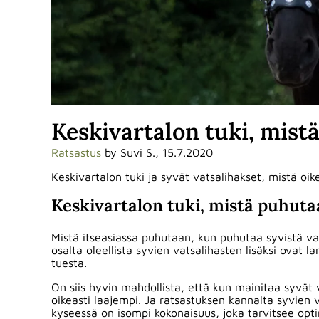
Keskivartalon tuki, mist
Ratsastus
by Suvi S., 15.7.2020
Keskivartalon tuki ja syvät vatsalihakset, mistä oi
Keskivartalon tuki, mistä puhut
Mistä itseasiassa puhutaan, kun puhutaa syvistä vat
osalta oleellista syvien vatsalihasten lisäksi ovat 
tuesta.
On siis hyvin mahdollista, että kun mainitaa syvät v
oikeasti laajempi. Ja ratsastuksen kannalta syvien
kyseessä on isompi kokonaisuus, joka tarvitsee opti