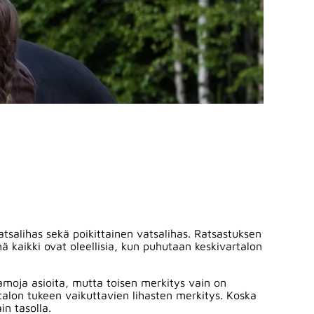
tsalihas sekä poikittainen vatsalihas. Ratsastuksen
ä kaikki ovat oleellisia, kun puhutaan keskivartalon
samoja asioita, mutta toisen merkitys vain on
talon tukeen vaikuttavien lihasten merkitys. Koska
in tasolla.