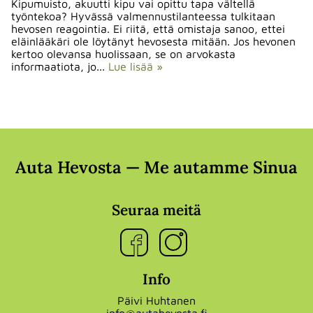
Kipumuisto, akuutti kipu vai opittu tapa vältellä
työntekoa? Hyvässä valmennustilanteessa tulkitaan
hevosen reagointia. Ei riitä, että omistaja sanoo, ettei
eläinlääkäri ole löytänyt hevosesta mitään. Jos hevonen
kertoo olevansa huolissaan, se on arvokasta
informaatiota, jo...
Lue lisää »
Auta Hevosta — Me autamme Sinua
Seuraa meitä
Info
Päivi Huhtanen
info@autahevosta.fi