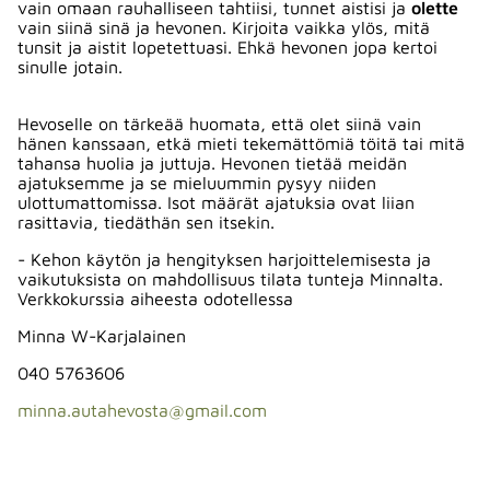
vain omaan rauhalliseen tahtiisi, tunnet aistisi ja
olette
vain siinä sinä ja hevonen. Kirjoita vaikka ylös, mitä
tunsit ja aistit lopetettuasi. Ehkä hevonen jopa kertoi
sinulle jotain.
Hevoselle on tärkeää huomata, että olet siinä vain
hänen kanssaan, etkä mieti tekemättömiä töitä tai mitä
tahansa huolia ja juttuja. Hevonen tietää meidän
ajatuksemme ja se mieluummin pysyy niiden
ulottumattomissa. Isot määrät ajatuksia ovat liian
rasittavia, tiedäthän sen itsekin.
- Kehon käytön ja hengityksen harjoittelemisesta ja
vaikutuksista on mahdollisuus tilata tunteja Minnalta.
Verkkokurssia aiheesta odotellessa
Minna W-Karjalainen
040 5763606
minna.autahevosta@gmail.com