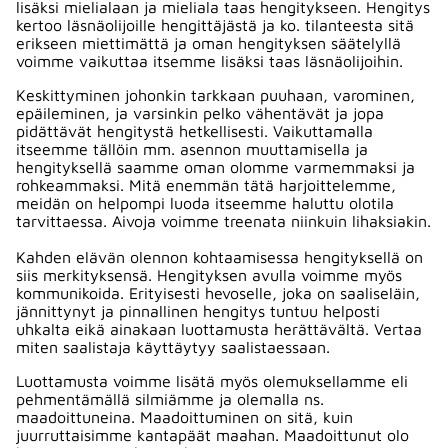
lisäksi mielialaan ja mieliala taas hengitykseen. Hengitys
kertoo läsnäolijoille hengittäjästä ja ko. tilanteesta sitä
erikseen miettimättä ja oman hengityksen säätelyllä
voimme vaikuttaa itsemme lisäksi taas läsnäolijoihin.
Keskittyminen johonkin tarkkaan puuhaan, varominen,
epäileminen, ja varsinkin pelko vähentävät ja jopa
pidättävät hengitystä hetkellisesti. Vaikuttamalla
itseemme tällöin mm. asennon muuttamisella ja
hengityksellä saamme oman olomme varmemmaksi ja
rohkeammaksi. Mitä enemmän tätä harjoittelemme,
meidän on helpompi luoda itseemme haluttu olotila
tarvittaessa. Aivoja voimme treenata niinkuin lihaksiakin.
Kahden elävän olennon kohtaamisessa hengityksellä on
siis merkityksensä. Hengityksen avulla voimme myös
kommunikoida. Erityisesti hevoselle, joka on saaliseläin,
jännittynyt ja pinnallinen hengitys tuntuu helposti
uhkalta eikä ainakaan luottamusta herättävältä. Vertaa
miten saalistaja käyttäytyy saalistaessaan.
Luottamusta voimme lisätä myös olemuksellamme eli
pehmentämällä silmiämme ja olemalla ns.
maadoittuneina. Maadoittuminen on sitä, kuin
juurruttaisimme kantapäät maahan. Maadoittunut olo