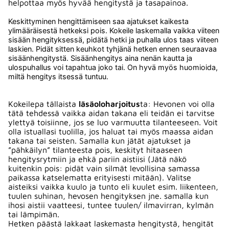
helpottaa myös hyvää hengitystä ja tasapainoa.
Keskittyminen hengittämiseen saa ajatukset kaikesta
ylimääräisestä hetkeksi pois. Kokeile laskemalla vaikka viiteen
sisään hengityksessä, pidätä hetki ja puhalla ulos taas viiteen
laskien. Pidät sitten keuhkot tyhjänä hetken ennen seuraavaa
sisäänhengitystä. Sisäänhengitys aina nenän kautta ja
ulospuhallus voi tapahtua joko tai. On hyvä myös huomioida,
miltä hengitys itsessä tuntuu.
Kokeilepa tällaista
läsäoloharjoitus
ta: Hevonen voi olla
tätä tehdessä vaikka aidan takana eli teidän ei tarvitse
ylettyä toisiinne, jos se luo varmuutta tilanteeseen. Voit
olla istuallasi tuolilla, jos haluat tai myös maassa aidan
takana tai seisten. Samalla kun jätät ajatukset ja
”pähkäilyn” tilanteesta pois, keskityt hitaaseen
hengitysrytmiin ja ehkä pariin aistiisi (Jätä näkö
kuitenkin pois: pidät vain silmät levollisina samassa
paikassa katselematta erityisesti mitään). Valitse
aisteiksi vaikka kuulo ja tunto eli kuulet esim. liikenteen,
tuulen suhinan, hevosen hengityksen jne. samalla kun
ihosi aistii vaatteesi, tuntee tuulen/ ilmavirran, kylmän
tai lämpimän.
Hetken päästä lakkaat laskemasta hengitystä, hengität