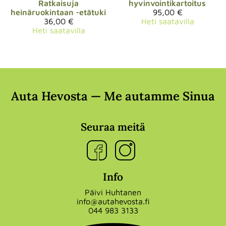
Ratkaisuja
hyvinvointikartoitus
heinäruokintaan -etätuki
95,00 €
36,00 €
Heti saatavilla
Heti saatavilla
Auta Hevosta — Me autamme Sinua
Seuraa meitä
Info
Päivi Huhtanen
info@autahevosta.fi
044 983 3133