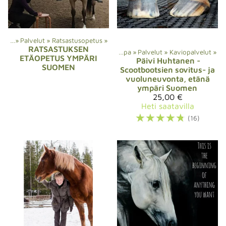
uppa
‪»
Palvelut
‪»
Ratsastusopetus
‪»
RATSASTUKSEN
Verkkokauppa
‪»
Palvelut
‪»
Kaviopalvelut
‪»
ETÄOPETUS YMPÄRI
Päivi Huhtanen
-
SUOMEN
Scootbootsien sovitus- ja
vuoluneuvonta, etänä
ympäri Suomen
25,00 €
Heti saatavilla
☆
☆
☆
☆
☆
(16)