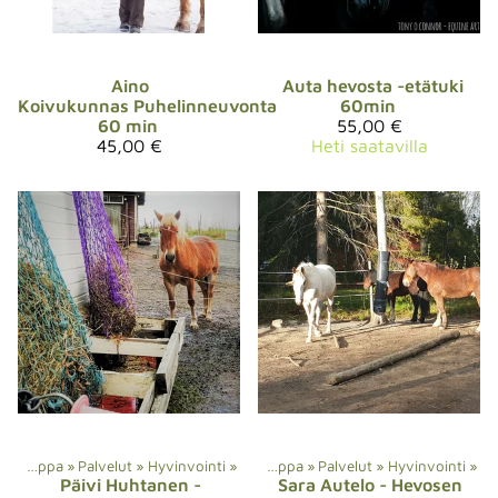
Aino
Auta hevosta -etätuki
Koivukunnas
Puhelinneuvonta
60min
60 min
55,00 €
45,00 €
Heti saatavilla
Verkkokauppa
‪»
Palvelut
‪»
Hyvinvointi
‪»
Verkkokauppa
‪»
Palvelut
‪»
Hyvinvointi
‪»
Päivi Huhtanen
-
Sara Autelo
- Hevosen