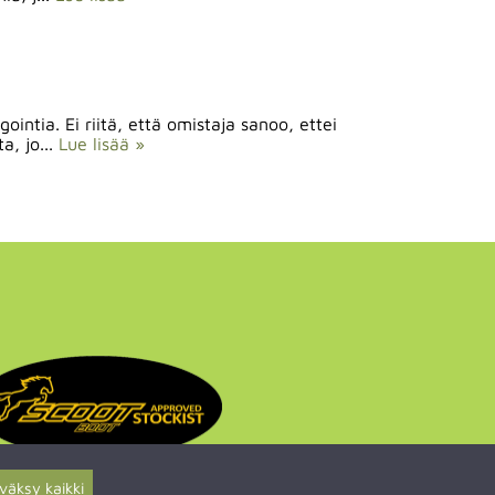
intia. Ei riitä, että omistaja sanoo, ettei
a, jo...
Lue lisää »
väksy kaikki