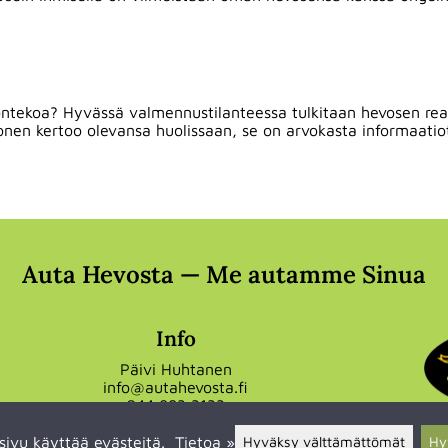
yöntekoa? Hyvässä valmennustilanteessa tulkitaan hevosen reago
onen kertoo olevansa huolissaan, se on arvokasta informaatiot
Auta Hevosta — Me autamme Sinua
Info
Päivi Huhtanen
info@autahevosta.fi
044 983 3133
sivu käyttää evästeitä.
Tietoa »
Hyväksy välttämättömät
Hy