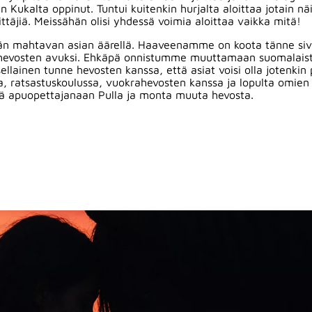
n Kukalta oppinut. Tuntui kuitenkin hurjalta aloittaa jotain 
ttäjiä. Meissähän olisi yhdessä voimia aloittaa vaikka mitä!
ävän mahtavan asian äärellä. Haaveenamme on koota tänne si
 hevosten avuksi. Ehkäpä onnistumme muuttamaan suomalaista 
t sellainen tunne hevosten kanssa, että asiat voisi olla jotenk
illa, ratsastuskoulussa, vuokrahevosten kanssa ja lopulta omie
nä apuopettajanaan Pulla ja monta muuta hevosta.