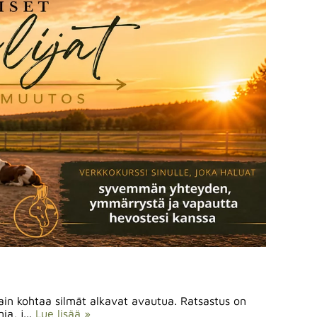
sain kohtaa silmät alkavat avautua. Ratsastus on
a, j...
Lue lisää »