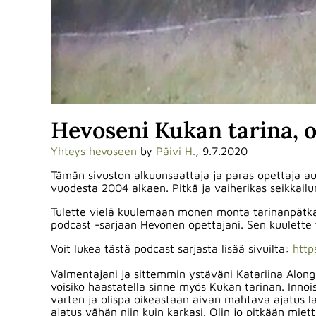
Hevoseni Kukan tarina, o
Yhteys hevoseen
by
Päivi H.
, 9.7.2020
Tämän sivuston alkuunsaattaja ja paras opettaja 
vuodesta 2004 alkaen. Pitkä ja vaiherikas seikkai
Tulette vielä kuulemaan monen monta tarinanpätkää
podcast -sarjaan Hevonen opettajani. Sen kuulette
Voit lukea tästä podcast sarjasta lisää sivuilta:
http
Valmentajani ja sittemmin ystäväni Katariina Along
voisiko haastatella sinne myös Kukan tarinan. Inn
varten ja olispa oikeastaan aivan mahtava ajatus l
ajatus vähän niin kuin karkasi. Olin jo pitkään mietti