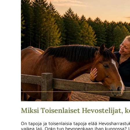
Miksi Toisenlaiset Hevostelijat, 
On tapoja ja toisenlaisia tapoja elää Hevosharrastu
vaikea laji. Onko tuo hevonenkaan ihan kunnossa? 