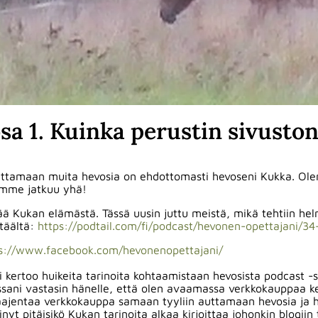
sa 1. Kuinka perustin sivuston
auttamaan muita hevosia on ehdottomasti hevoseni Kukka. Ol
lumme jatkuu yhä!
 Kukan elämästä. Tässä uusin juttu meistä, mikä tehtiin hel
 täältä:
https://podtail.com/fi/podcast/hevonen-opettajani/34
s://www.facebook.com/hevonenopettajani/
i kertoo huikeita tarinoita kohtaamistaan hevosista podcast 
oissani vastasin hänelle, että olen avaamassa verkkokauppaa
aajentaa verkkokauppa samaan tyyliin auttamaan hevosia ja he
nyt pitäisikö Kukan tarinoita alkaa kirjoittaa johonkin blogiin 