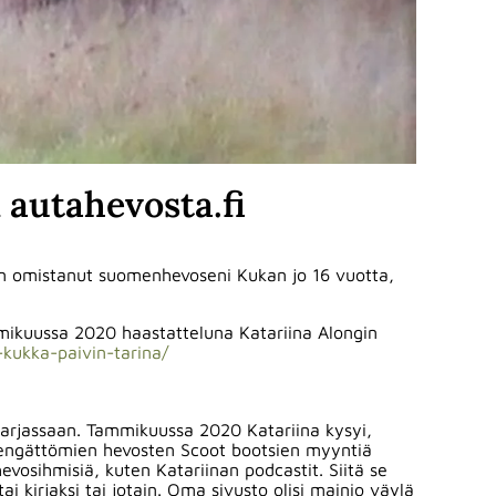
 autahevosta.fi
en omistanut suomenhevoseni Kukan jo 16 vuotta,
mikuussa 2020 haastatteluna Katariina Alongin
-kukka-paivin-tarina/
-sarjassaan. Tammikuussa 2020 Katariina kysyi,
 kengättömien hevosten Scoot bootsien myyntiä
vosihmisiä, kuten Katariinan podcastit. Siitä se
tai kirjaksi tai jotain. Oma sivusto olisi mainio väylä