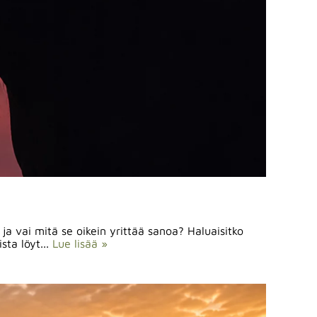
ja vai mitä se oikein yrittää sanoa? Haluaisitko
ta löyt...
Lue lisää »