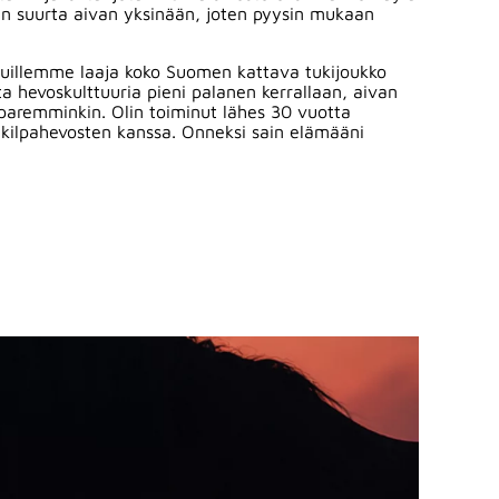
näin suurta aivan yksinään, joten pyysin mukaan
vuillemme laaja koko Suomen kattava tukijoukko
hevoskulttuuria pieni palanen kerrallaan, aivan
in paremminkin. Olin toiminut lähes 30 vuotta
n kilpahevosten kanssa. Onneksi sain elämääni