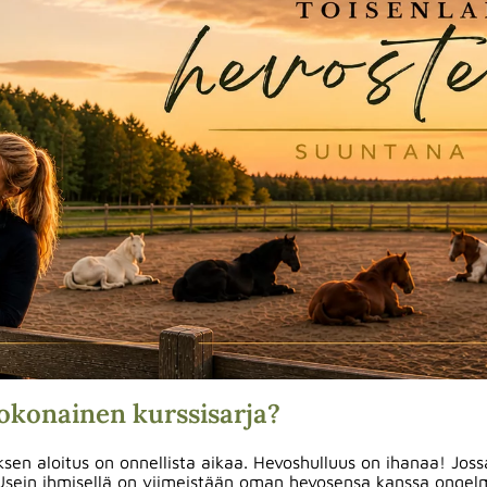
kokonainen kurssisarja?
ksen aloitus on onnellista aikaa. Hevoshulluus on ihanaa! Jos
Usein ihmisellä on viimeistään oman hevosensa kanssa ongelmi