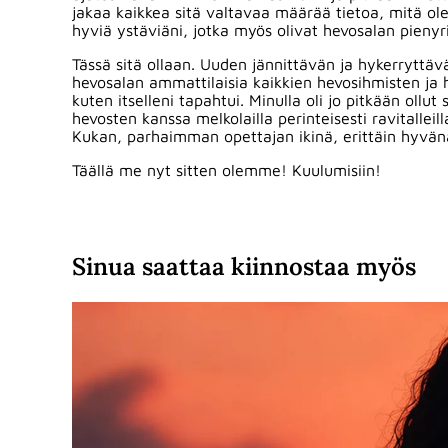
jakaa kaikkea sitä valtavaa määrää tietoa, mitä ole
hyviä ystäviäni, jotka myös olivat hevosalan pienyri
Tässä sitä ollaan. Uuden jännittävän ja hykerrytt
hevosalan ammattilaisia kaikkien hevosihmisten ja
kuten itselleni tapahtui. Minulla oli jo pitkään ollu
hevosten kanssa melkolailla perinteisesti ravitalle
Kukan, parhaimman opettajan ikinä, erittäin hyvä
Täällä me nyt sitten olemme! Kuulumisiin!
Sinua saattaa kiinnostaa myös