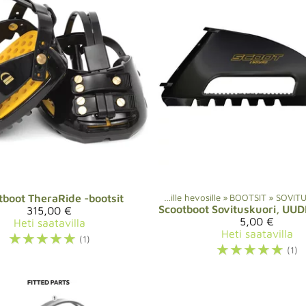
tboot
Verkkokauppa
TheraRide -bootsit
‪»
Scootbootsit kengättömille hevosille
‪»
BOOTSIT
‪»
SOVIT
Scootboot
315,00 €
5,00 €
Heti saatavilla
Heti saatavilla
☆
☆
☆
☆
☆
(1)
☆
☆
☆
☆
☆
(1)