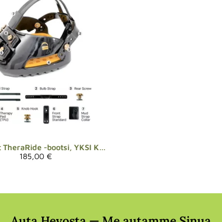
t
TheraRide -bootsi, YKSI KAPPALE
185,00 €
Auta Hevosta — Me autamme Sinua