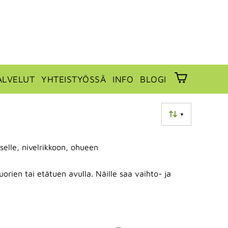
ALVELUT
YHTEISTYÖSSÄ
INFO
BLOGI
▼
selle, nivelrikkoon, ohueen
uorien tai etätuen avulla. Näille saa vaihto- ja