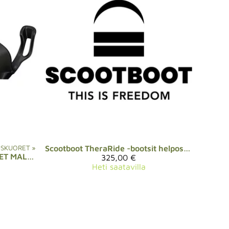
USKUORET
‪»
Scootboot
TheraRide -bootsit helposti, sis. etätuki, vaihto- ja palautusoikeus
Sovituskuori, UUDET MALLIT (Adjust/TheraRide), 7vrk (vuokrattava)
325,00 €
Heti saatavilla