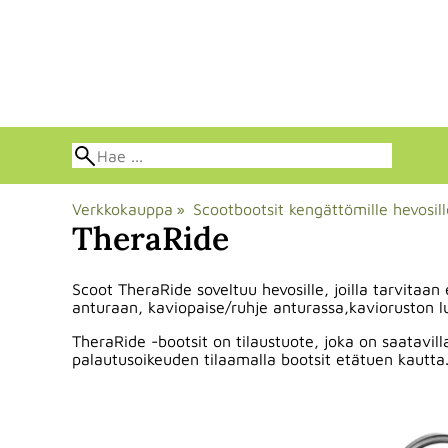
Verkkokauppa
‪»
Scootbootsit kengättömille hevosil
TheraRide
Scoot TheraRide soveltuu hevosille, joilla tarvitaa
anturaan, kaviopaise/ruhje anturassa,kavioruston
TheraRide -bootsit on tilaustuote, joka on saatavill
palautusoikeuden tilaamalla bootsit etätuen kautta