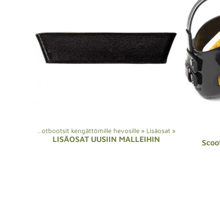
kokauppa
‪»
Scootbootsit kengättömille hevosille
‪»
Lisäosat
‪»
LISÄOSAT UUSIIN MALLEIHIN
Scoo