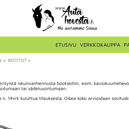
ETUSIVU
VERKKOKAUPPA
P
le
‪»
BOOTSIT
‪»
n erityistä iskunvaimennusta bootseihin, esim. kaviokuumehevo
 luutumaan tai sädeluuontumaan.
a n. 14vrk kuluttua tilauksesta. Oikea koko arvioidaan sovitusk
.