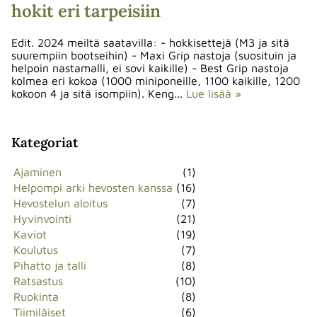
hokit eri tarpeisiin
Edit. 2024 meiltä saatavilla: - hokkisettejä (M3 ja sitä
suurempiin bootseihin) - Maxi Grip nastoja (suosituin ja
helpoin nastamalli, ei sovi kaikille) - Best Grip nastoja
kolmea eri kokoa (1000 miniponeille, 1100 kaikille, 1200
kokoon 4 ja sitä isompiin). Keng...
Lue lisää »
Kategoriat
Ajaminen
(1)
Helpompi arki hevosten kanssa
(16)
Hevostelun aloitus
(7)
Hyvinvointi
(21)
Kaviot
(19)
Koulutus
(7)
Pihatto ja talli
(8)
Ratsastus
(10)
Ruokinta
(8)
Tiimiläiset
(6)